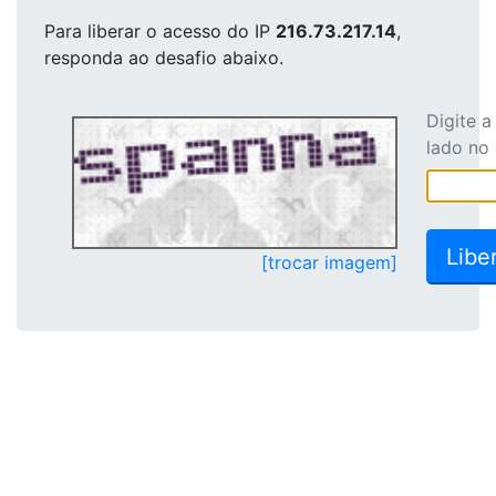
Para liberar o acesso
do IP
216.73.217.14
,
responda ao desafio abaixo.
Digite 
lado no
[trocar imagem]