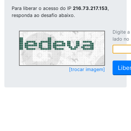
Para liberar o acesso
do IP
216.73.217.153
,
responda ao desafio abaixo.
Digite 
lado no
[trocar imagem]